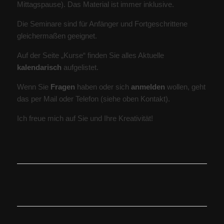
Mittagspause). Das Material ist immer inklusive.
Die Seminare sind für Anfänger und Fortgeschrittene
gleichermaßen geeignet.
Auf der Seite „Kurse“ finden Sie alles Aktuelle
kalendarisch
aufgelistet.
Wenn Sie
Fragen
haben oder sich
anmelden
wollen, geht
das per Mail oder Telefon (siehe oben Kontakt).
Ich freue mich auf Sie und Ihre Kreativität!