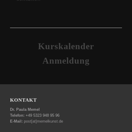
Kurskalender
Anmeldung
KONTAKT
Dr. Paula Memel
Telefon:
+49 5323 948 95 96
E-Mail:
post[at]memelkunst.de