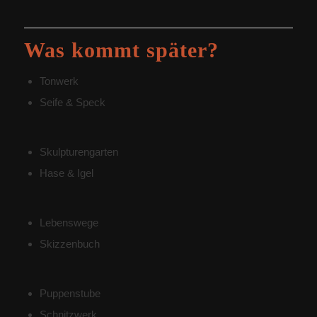
Was kommt später?
Tonwerk
Seife & Speck
Skulpturengarten
Hase & Igel
Lebenswege
Skizzenbuch
Puppenstube
Schnitzwerk