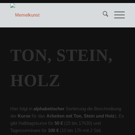
TON, STEIN,
HOLZ
Hier folgt in
alphabetischer
Sortierung die Beschreibung
der
K
urse
für das
Arbeiten mit Ton, Stein und Holz
). Es
gibt Halbtagskurse für
50 €
(15 bis 17h30) und
Tagesseminare für
100 €
(10 bis 17h mit 2 Std.