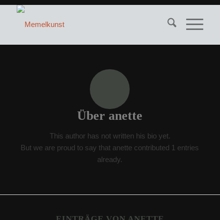
Über
anette
This author has not written his bio yet.
But we are proud to say that
anette
contributed 1 entries
already.
EINTRÄGE VON ANETTE